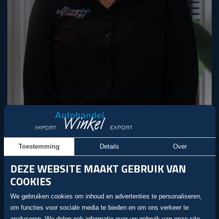
Linda
Verkoop / Administratie
Toestemming
Details
Over
winkelautohandel@gmail.com
DEZE WEBSITE MAAKT GEBRUIK VAN
COOKIES
We gebruiken cookies om inhoud en advertenties te personaliseren,
om functies voor sociale media te bieden en om ons verkeer te
analyseren. We delen ook informatie over uw gebruik van onze site