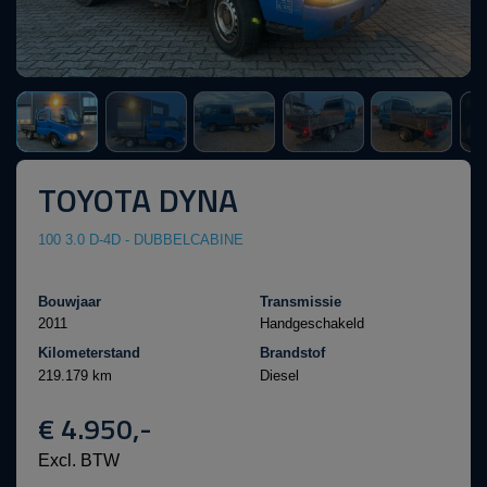
TOYOTA DYNA
100 3.0 D-4D - DUBBELCABINE
Bouwjaar
Transmissie
2011
Handgeschakeld
Kilometerstand
Brandstof
219.179 km
Diesel
€ 4.950,-
Excl. BTW