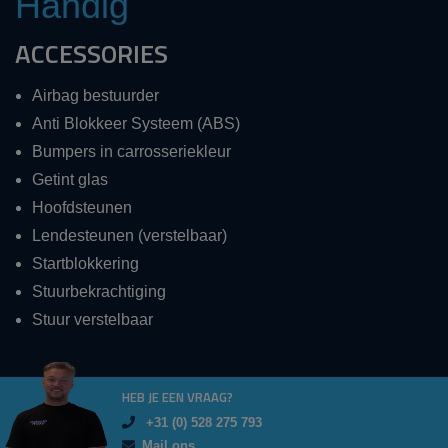
Handig
ACCESSORIES
Airbag bestuurder
Anti Blokkeer Systeem (ABS)
Bumpers in carrosseriekleur
Getint glas
Hoofdsteunen
Lendesteunen (verstelbaar)
Startblokkering
Stuurbekrachtiging
Stuur verstelbaar
HEB JE EEN VRAAG?
+31 (0) 528 275 793
Mail ons