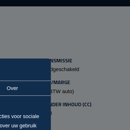
OF
TRANSMISSIE
Handgeschakeld
 (PK)
BTW/MARGE
Over
Ja (BTW auto)
N
CILINDER INHOUD (CC)
1968
ties voor sociale
APK
 over uw gebruik