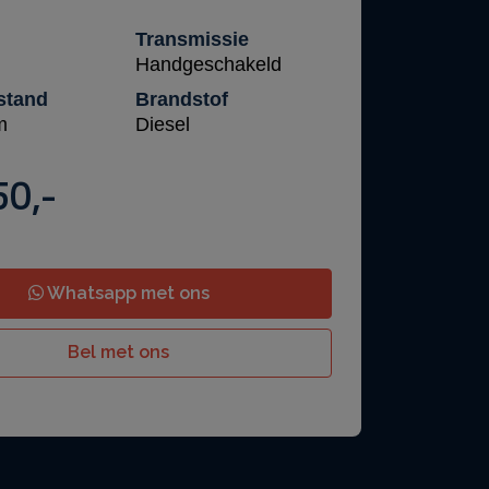
Transmissie
Handgeschakeld
stand
Brandstof
m
Diesel
50,-
Whatsapp met ons
Bel met ons