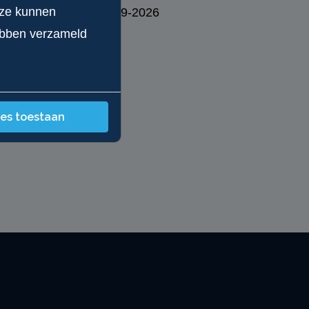
eze kunnen
28-09-2026
hebben verzameld
les toestaan