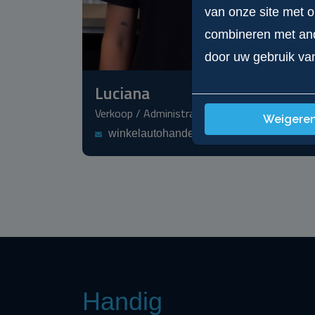
van onze site met 
combineren met ande
door uw gebruik va
Luciana
Verkoop / Administratie
Weigere
winkelautohandel@gmail.com
Handig