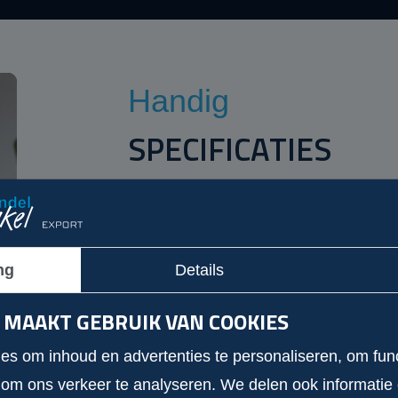
Handig
SPECIFICATIES
KILOMETERSTAND
BRANDST
301.433 km
Diesel
BOUWJAAR
VERMOGEN
ng
Details
2017
140
 MAAKT GEBRUIK VAN COOKIES
CARROSSERIE
KENTEKE
Bestelauto
VJK80S
s om inhoud en advertenties te personaliseren, om func
VERMOGEN (KW)
KLEUR
 om ons verkeer te analyseren. We delen ook informatie