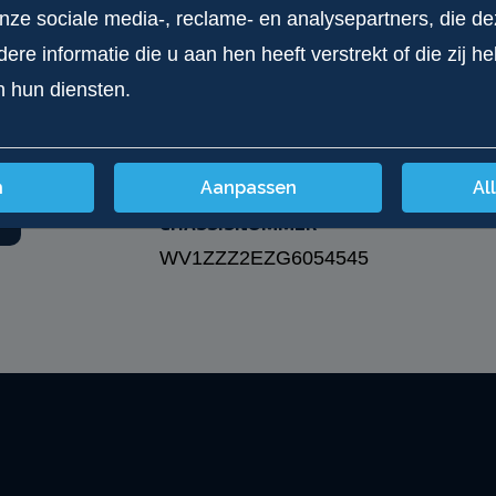
onze sociale media-, reclame- en analysepartners, die d
103
wit
re informatie die u aan hen heeft verstrekt of die zij 
OPMERKING
n hun diensten.
5e en 6e versnelling hoorbaar
5e und 6e gang hoerbar
n
Aanpassen
Al
CHASSISNUMMER
WV1ZZZ2EZG6054545