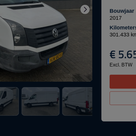
Bouwjaar
2017
Kilometer
301.433 k
€ 5.6
Excl. BTW