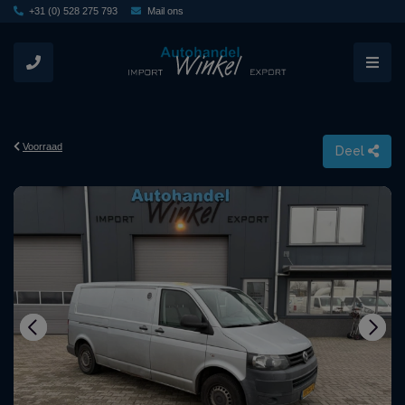
+31 (0) 528 275 793
Mail ons
Voorraad
Deel