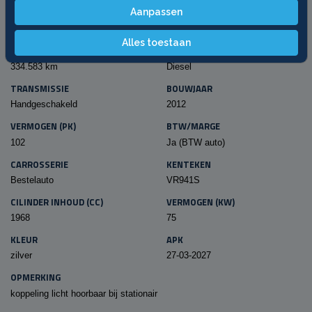
Aanpassen
SPECIFICATIES
Alles toestaan
KILOMETERSTAND
BRANDSTOF
334.583 km
Diesel
TRANSMISSIE
BOUWJAAR
Handgeschakeld
2012
VERMOGEN (PK)
BTW/MARGE
102
Ja (BTW auto)
CARROSSERIE
KENTEKEN
Bestelauto
VR941S
CILINDER INHOUD (CC)
VERMOGEN (KW)
1968
75
KLEUR
APK
zilver
27-03-2027
OPMERKING
koppeling licht hoorbaar bij stationair