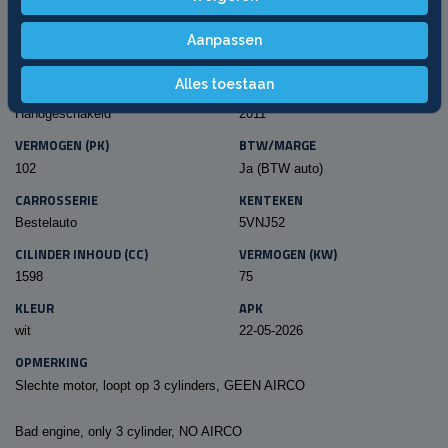
SPECIFICATIES
KILOMETERSTAND
BRANDSTOF
Aanpassen
204.239 km
Diesel
Alles toestaan
TRANSMISSIE
BOUWJAAR
Handgeschakeld
2011
VERMOGEN (PK)
BTW/MARGE
102
Ja (BTW auto)
CARROSSERIE
KENTEKEN
Bestelauto
5VNJ52
CILINDER INHOUD (CC)
VERMOGEN (KW)
1598
75
KLEUR
APK
wit
22-05-2026
OPMERKING
Slechte motor, loopt op 3 cylinders, GEEN AIRCO
Bad engine, only 3 cylinder, NO AIRCO