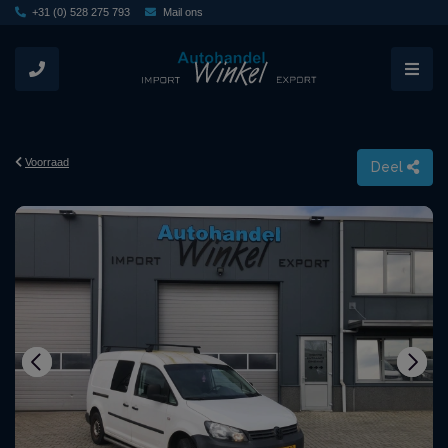
+31 (0) 528 275 793
Mail ons
Voorraad
Deel