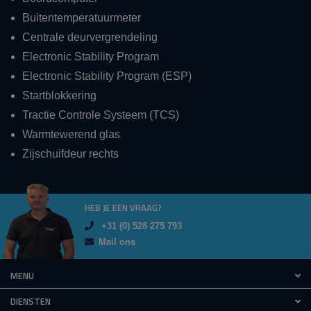
Buitentemperatuurmeter
Centrale deurvergrendeling
Electronic Stability Program
Electronic Stability Program (ESP)
Startblokkering
Tractie Controle Systeem (TCS)
Warmtewerend glas
Zijschuifdeur rechts
HEB JE EEN VRAAG?
+31 (0) 528 275 793
Mail ons
MENU
DIENSTEN