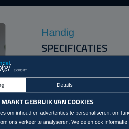
Handig
SPECIFICATIES
KILOMETERSTAND
BRANDST
177.139 km
Diesel
BOUWJAAR
VERMOGEN
ng
Details
2018
122
 MAAKT GEBRUIK VAN COOKIES
CARROSSERIE
KENTEKE
Bestelauto
V358PX
s om inhoud en advertenties te personaliseren, om func
 om ons verkeer te analyseren. We delen ook informatie
VERMOGEN (KW)
KLEUR