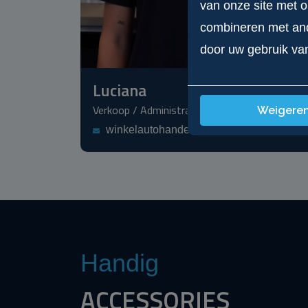
van onze site met 
combineren met ande
door uw gebruik va
Luciana
Verkoop / Administratie
Weigere
winkelautohandel@gmail.com
Handig
ACCESSORIES