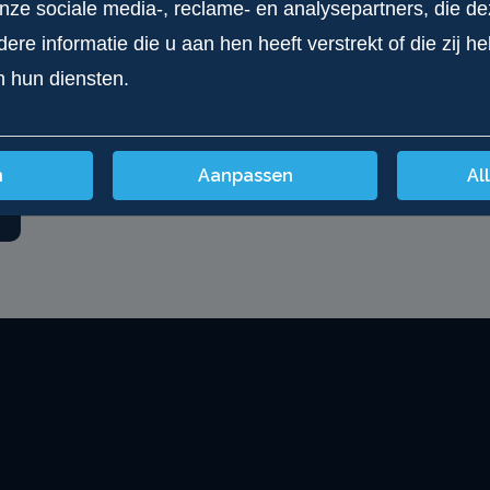
onze sociale media-, reclame- en analysepartners, die d
90
wit
re informatie die u aan hen heeft verstrekt of die zij 
n hun diensten.
n
Aanpassen
Al