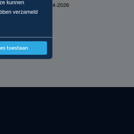
eze kunnen
29-04-2026
hebben verzameld
les toestaan