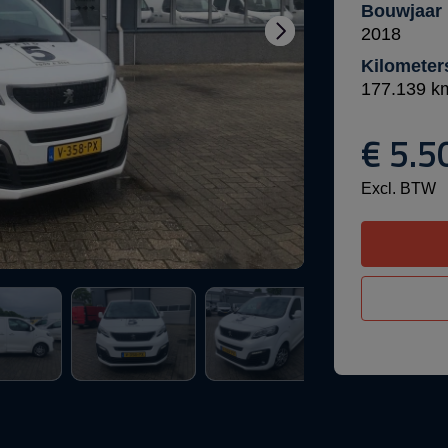
Bouwjaar
2018
Kilometer
177.139 k
€ 5.5
Excl. BTW