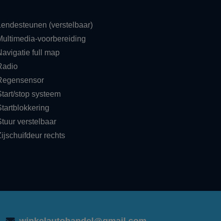
Lendesteunen (verstelbaar)
Multimedia-voorbereiding
Navigatie full map
Radio
Regensensor
Start/stop systeem
Startblokkering
Stuur verstelbaar
ijschuifdeur rechts
winkelautohandel@gmail.com