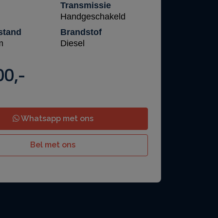
Transmissie
Handgeschakeld
stand
Brandstof
m
Diesel
00,-
Whatsapp met ons
Bel met ons