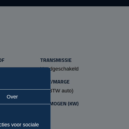
OF
TRANSMISSIE
Handgeschakeld
 (PK)
BTW/MARGE
Ja (BTW auto)
Over
INHOUD (CC)
VERMOGEN (KW)
105
ties voor sociale