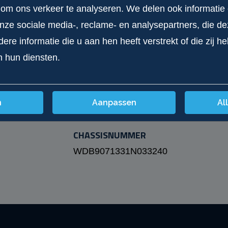
 om ons verkeer te analyseren. We delen ook informatie
wit
onze sociale media-, reclame- en analysepartners, die d
OPMERKING
re informatie die u aan hen heeft verstrekt of die zij 
https://youtu.be/Z9aGzUqsz68
n hun diensten.
3600 working hours
n
Aanpassen
Al
Inspected till 7/2026
CHASSISNUMMER
WDB9071331N033240