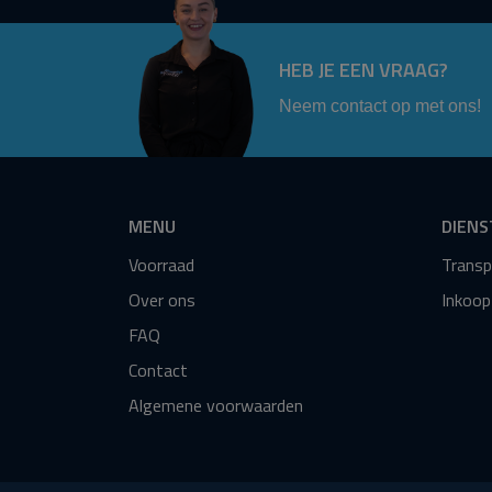
HEB JE EEN VRAAG?
Neem contact op met ons!
MENU
DIENS
Voorraad
Transp
Over ons
Inkoop
FAQ
Contact
Algemene voorwaarden