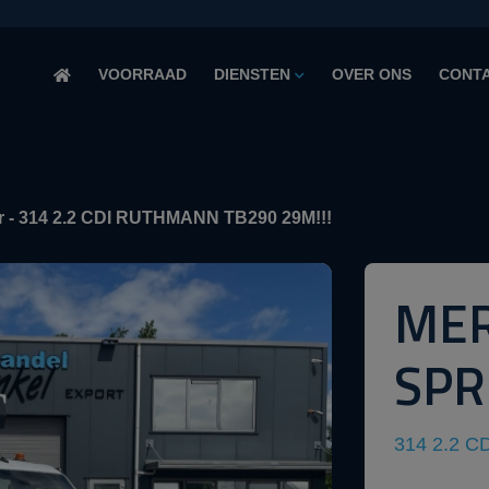
VOORRAAD
DIENSTEN
OVER ONS
CONT
r - 314 2.2 CDI RUTHMANN TB290 29M!!!
MER
SPR
314 2.2 C