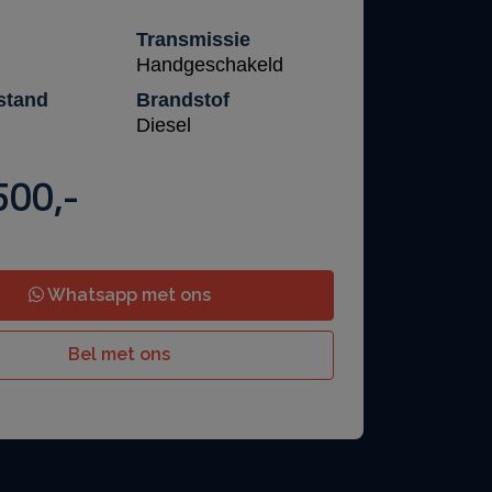
Transmissie
Handgeschakeld
stand
Brandstof
Diesel
500,-
Whatsapp met ons
Bel met ons