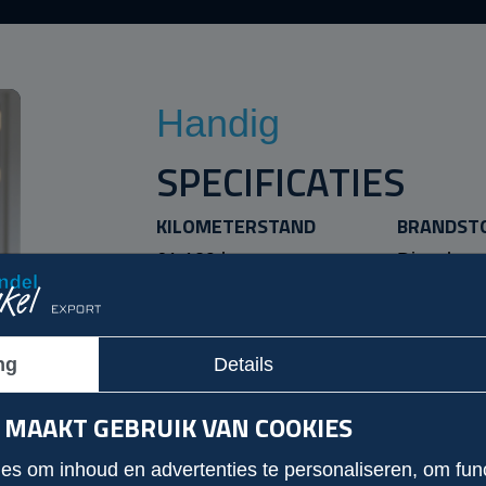
Handig
SPECIFICATIES
KILOMETERSTAND
BRANDST
61.129 km
Diesel
BOUWJAAR
VERMOGEN
2019
143
ng
Details
CARROSSERIE
CILINDER 
 MAAKT GEBRUIK VAN COOKIES
Hoogwerker
2143
KLEUR
s om inhoud en advertenties te personaliseren, om func