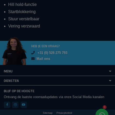
Hill hold-functie
Startblokkering
Stuur verstelbaar
Vering verzwaard
HEB JE EEN VRAAG?
+31 (0) 528 275 793
Mail ons
MENU
DIENSTEN
BLIJF OP DE HOOGTE
Ontvang de laatste voorraadupdates via onze Social Media kanalen
1
Sitemap
Privacybeleid