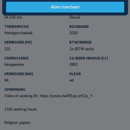
SPECIFICATIES
Alles toestaan
KILOMETERSTAND
BRANDSTOF
54.535 km
Diesel
TRANSMISSIE
BOUWJAAR
Handgeschakeld
2019
VERMOGEN (PK)
BTW/MARGE
131
Ja (BTW auto)
CARROSSERIE
CILINDER INHOUD (CC)
Hoogwerker
2953
VERMOGEN (KW)
KLEUR
96
wit
OPMERKING
Video of working lift: https://youtu.be/REqLczKQx_Y
1316 working hours
Belgium papers