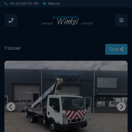
+31 (0) 528 275 793
Mail ons
Voorraad
Deel