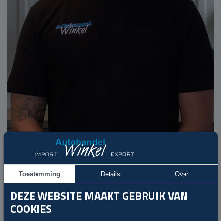
Julius
Inname / Verkoop
winkelautohandel@gmail.com
Toestemming
Details
Over
DEZE WEBSITE MAAKT GEBRUIK VAN
Handig
COOKIES