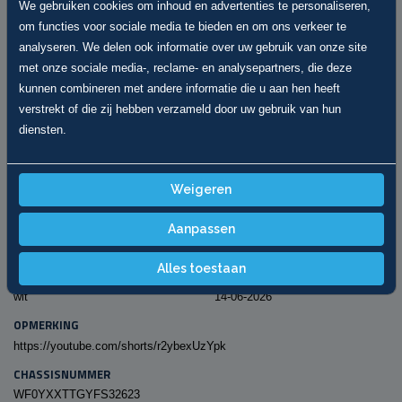
SPECIFICATIES
We gebruiken cookies om inhoud en advertenties te personaliseren,
om functies voor sociale media te bieden en om ons verkeer te
KILOMETERSTAND
BRANDSTOF
analyseren. We delen ook informatie over uw gebruik van onze site
322.198 km
Diesel
met onze sociale media-, reclame- en analysepartners, die deze
TRANSMISSIE
BOUWJAAR
kunnen combineren met andere informatie die u aan hen heeft
Handgeschakeld
2015
verstrekt of die zij hebben verzameld door uw gebruik van hun
VERMOGEN (PK)
BTW/MARGE
diensten.
101
Ja (BTW auto)
CARROSSERIE
KENTEKEN
Weigeren
Bestelauto
VR146H
CILINDER INHOUD (CC)
VERMOGEN (KW)
Aanpassen
2198
74
Alles toestaan
KLEUR
APK
wit
14-06-2026
OPMERKING
https://youtube.com/shorts/r2ybexUzYpk
CHASSISNUMMER
WF0YXXTTGYFS32623