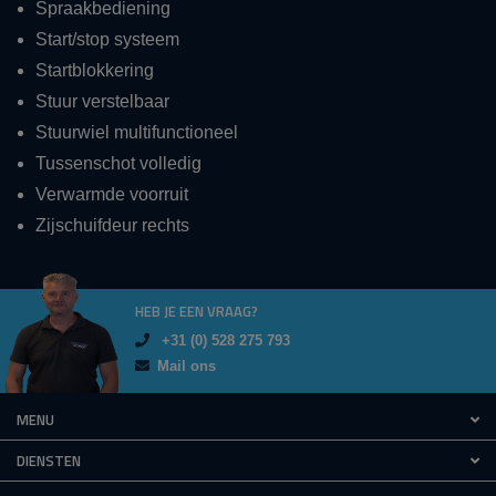
Spraakbediening
Start/stop systeem
Startblokkering
Stuur verstelbaar
Stuurwiel multifunctioneel
Tussenschot volledig
Verwarmde voorruit
Zijschuifdeur rechts
HEB JE EEN VRAAG?
+31 (0) 528 275 793
Mail ons
MENU
DIENSTEN