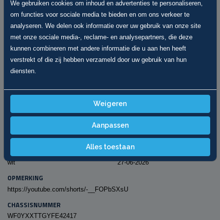
SPECIFICATIES
We gebruiken cookies om inhoud en advertenties te personaliseren,
om functies voor sociale media te bieden en om ons verkeer te
KILOMETERSTAND
BRANDSTOF
analyseren. We delen ook informatie over uw gebruik van onze site
283.146 km
Diesel
met onze sociale media-, reclame- en analysepartners, die deze
TRANSMISSIE
BOUWJAAR
kunnen combineren met andere informatie die u aan hen heeft
Handgeschakeld
2015
verstrekt of die zij hebben verzameld door uw gebruik van hun
VERMOGEN (PK)
BTW/MARGE
diensten.
101
Ja (BTW auto)
CARROSSERIE
KENTEKEN
Weigeren
Bestelauto
VP517G
CILINDER INHOUD (CC)
VERMOGEN (KW)
Aanpassen
2198
74
Alles toestaan
KLEUR
APK
wit
27-06-2026
OPMERKING
https://youtube.com/shorts/-__FOPbSXsU
CHASSISNUMMER
WF0YXXTTGYFE42417