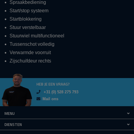
Spraakbediening
Start/stop systeem
Startblokkering
Stuur verstelbaar
Stuurwiel multifunctioneel
Tussenschot volledig
Verwarmde voorruit
Zijschuifdeur rechts
HEB JE EEN VRAAG?
+31 (0) 528 275 793
Mail ons
MENU
DIENSTEN