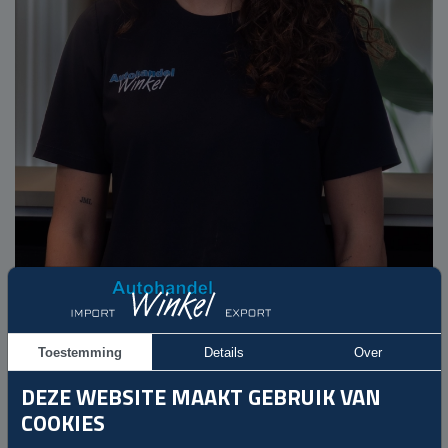
Luciana
Verkoop / Administratie
winkelautohandel@gmail.com
Toestemming
Details
Over
DEZE WEBSITE MAAKT GEBRUIK VAN
Handig
COOKIES