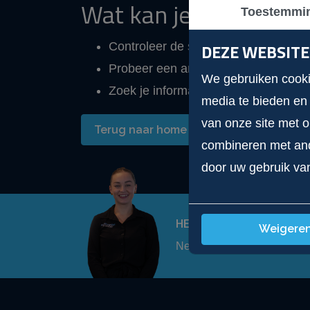
Wat kan je doen?
Toestemmi
Controleer de spelling van je zoeko
DEZE WEBSITE
Probeer een andere of minder speci
We gebruiken cookie
Zoek je informatie over onze servi
media te bieden en
van onze site met 
Terug naar home
Bekijk ons as
combineren met ande
door uw gebruik va
HEB JE EEN VRAAG?
Weigere
Neem contact op met ons!