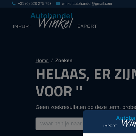
+31 (0) 528 275 793
winkelautohandel@gmail.com
Home
Zoeken
HELAAS, ER ZI
VOOR ''
Geen zoekresultaten op deze term, prob