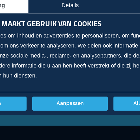
ng
Details
pdracht
 MAAKT GEBRUIK VAN COOKIES
fieke zoekterm
s om inhoud en advertenties te personaliseren, om func
ce? Ga naar onze
contactpagina
 om ons verkeer te analyseren. We delen ook informatie
onze sociale media-, reclame- en analysepartners, die d
sortiment
re informatie die u aan hen heeft verstrekt of die zij 
n hun diensten.
n
Aanpassen
Al
+31 (0) 528 275 793