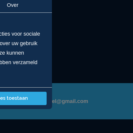
Over
ties voor sociale
 over uw gebruik
eze kunnen
hebben verzameld
les toestaan
winkelautohandel@gmail.com