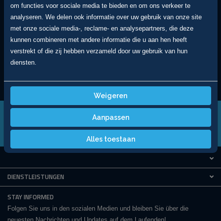
om functies voor sociale media te bieden en om ons verkeer te
Muss ich einen Termin vereinbaren, um
vorbeizukommen?
analyseren. We delen ook informatie over uw gebruik van onze site
met onze sociale media-, reclame- en analysepartners, die deze
Geben Sie eine Garantie?
kunnen combineren met andere informatie die u aan hen heeft
verstrekt of die zij hebben verzameld door uw gebruik van hun
Erstellen Sie Exportdokumente?
diensten.
Kann jeder bei Ihnen ein Auto kaufen?
Weigeren
HABEN SIE EINE FRAGE?
Aanpassen
+31 (0) 528 275 793
Mailen sie uns
Alles toestaan
DIENSTLEISTUNGEN
STAY INFORMED
Folgen Sie uns in den sozialen Medien und bleiben Sie über die
neuesten Nachrichten und Updates auf dem Laufenden!