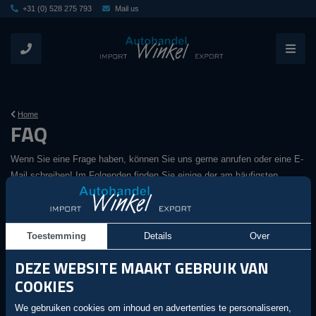
+31 (0) 528 275 793
Mail us
Home
FAQ
Wenn Sie eine Frage haben, können Sie uns gerne anrufen oder eine E-
Mail schreiben! Im Folgenden finden Sie einige der am häufigsten
gestellten Fragen.
Allgemein
Toestemming
Details
Over
Muss ich auch Mehrwertsteuer zahlen, wenn ich das
DEZE WEBSITE MAAKT GEBRUIK VAN
Auto kaufe und es ins Ausland mitnehme?
COOKIES
Transportieren Sie auch Autos zum Hafen?
We gebruiken cookies om inhoud en advertenties te personaliseren,